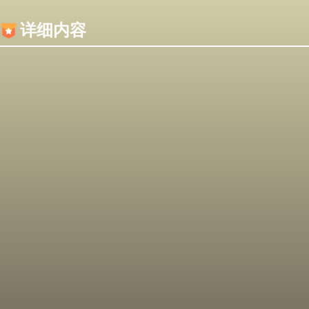
内容加载失败，可能是你的浏览器屏蔽了JS脚本！
详细内容