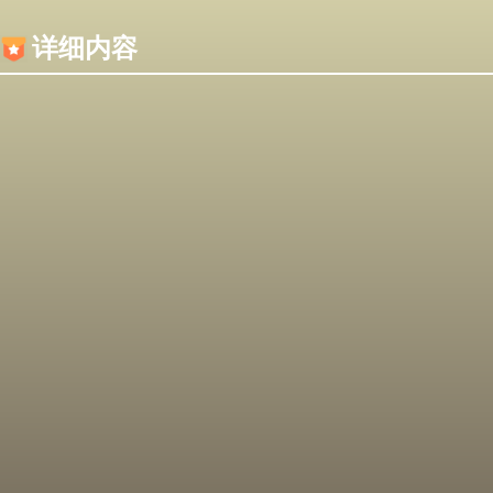
内容加载失败，可能是你的浏览器屏蔽了JS脚本！
详细内容