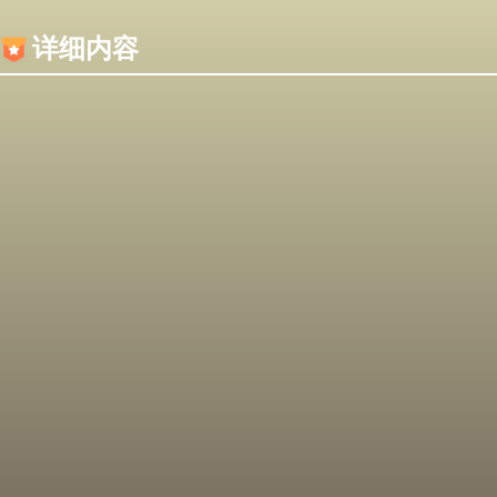
内容加载失败，可能是你的浏览器屏蔽了JS脚本！
详细内容