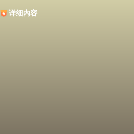
内容加载失败，可能是你的浏览器屏蔽了JS脚本！
详细内容