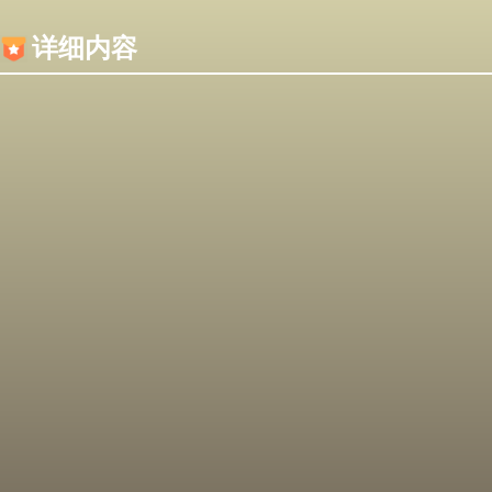
内容加载失败，可能是你的浏览器屏蔽了JS脚本！
详细内容