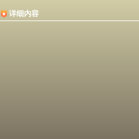
内容加载失败，可能是你的浏览器屏蔽了JS脚本！
详细内容