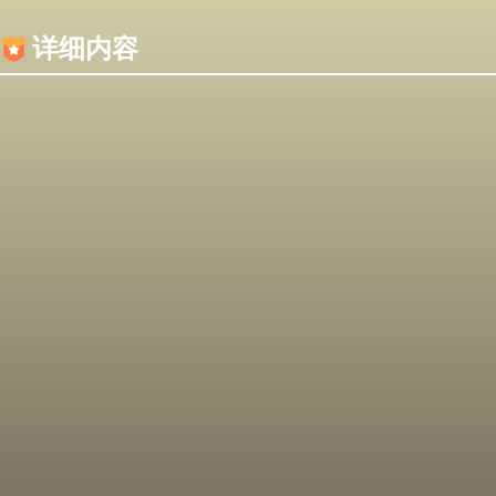
内容加载失败，可能是你的浏览器屏蔽了JS脚本！
详细内容