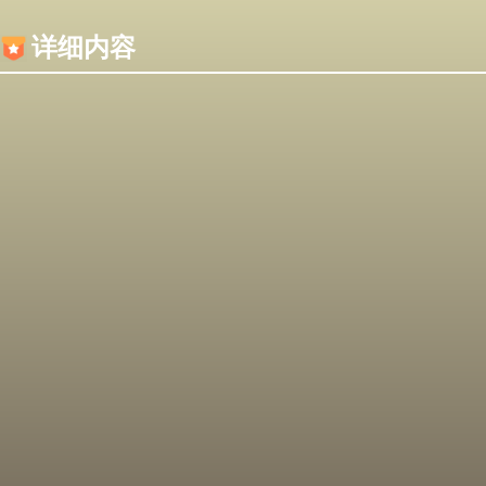
内容加载失败，可能是你的浏览器屏蔽了JS脚本！
详细内容