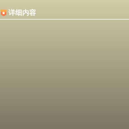
内容加载失败，可能是你的浏览器屏蔽了JS脚本！
详细内容