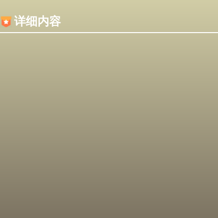
内容加载失败，可能是你的浏览器屏蔽了JS脚本！
详细内容