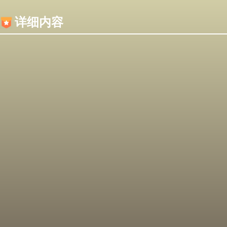
内容加载失败，可能是你的浏览器屏蔽了JS脚本！
详细内容