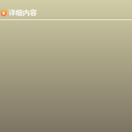
内容加载失败，可能是你的浏览器屏蔽了JS脚本！
详细内容