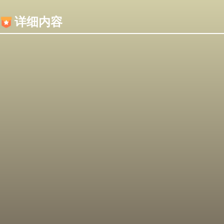
内容加载失败，可能是你的浏览器屏蔽了JS脚本！
详细内容