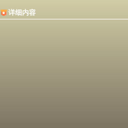
内容加载失败，可能是你的浏览器屏蔽了JS脚本！
详细内容