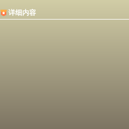
内容加载失败，可能是你的浏览器屏蔽了JS脚本！
详细内容