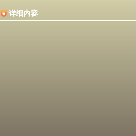
内容加载失败，可能是你的浏览器屏蔽了JS脚本！
详细内容