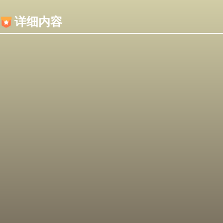
内容加载失败，可能是你的浏览器屏蔽了JS脚本！
详细内容