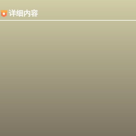
内容加载失败，可能是你的浏览器屏蔽了JS脚本！
详细内容