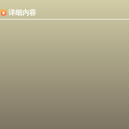
内容加载失败，可能是你的浏览器屏蔽了JS脚本！
详细内容