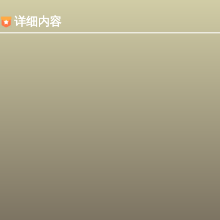
内容加载失败，可能是你的浏览器屏蔽了JS脚本！
详细内容