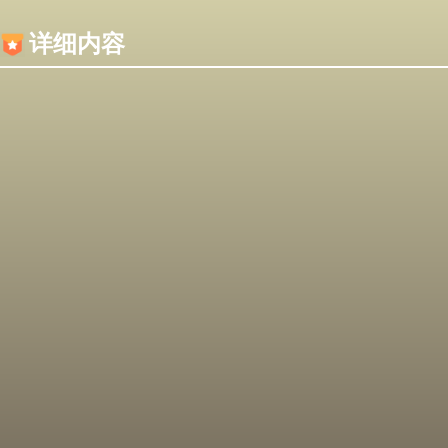
内容加载失败，可能是你的浏览器屏蔽了JS脚本！
详细内容