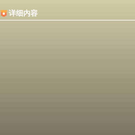
内容加载失败，可能是你的浏览器屏蔽了JS脚本！
详细内容