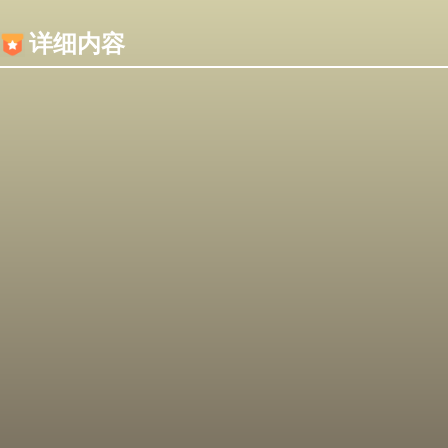
内容加载失败，可能是你的浏览器屏蔽了JS脚本！
详细内容