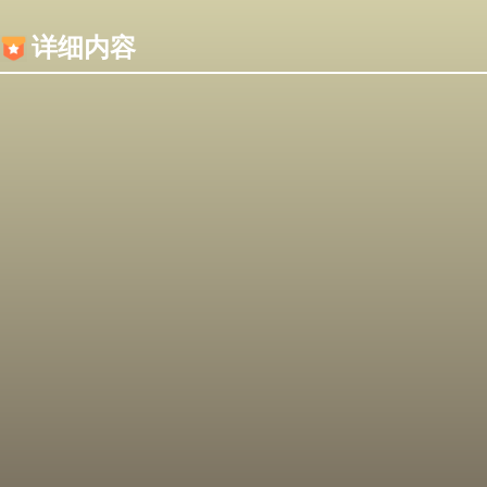
内容加载失败，可能是你的浏览器屏蔽了JS脚本！
详细内容