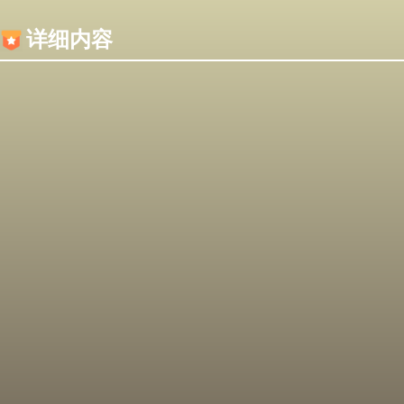
内容加载失败，可能是你的浏览器屏蔽了JS脚本！
详细内容