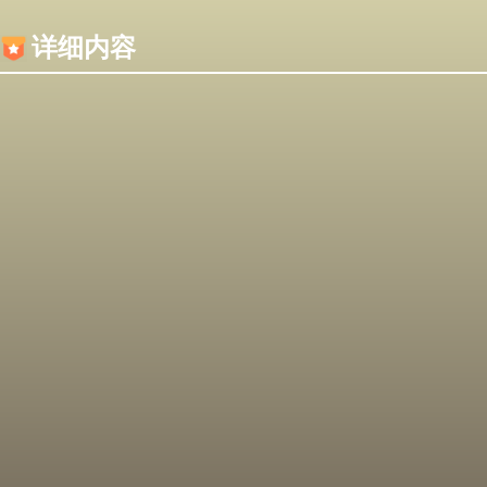
内容加载失败，可能是你的浏览器屏蔽了JS脚本！
详细内容