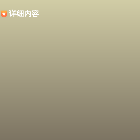
内容加载失败，可能是你的浏览器屏蔽了JS脚本！
详细内容