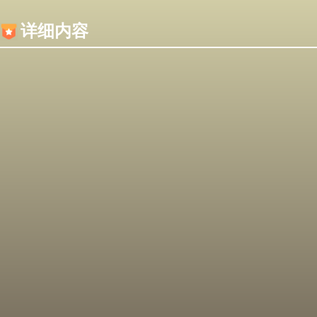
内容加载失败，可能是你的浏览器屏蔽了JS脚本！
详细内容