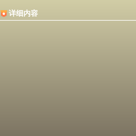
内容加载失败，可能是你的浏览器屏蔽了JS脚本！
详细内容