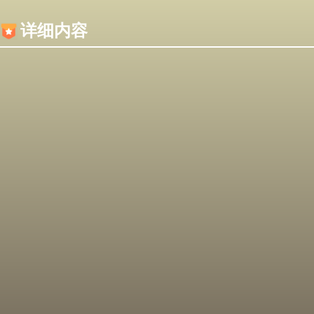
内容加载失败，可能是你的浏览器屏蔽了JS脚本！
详细内容