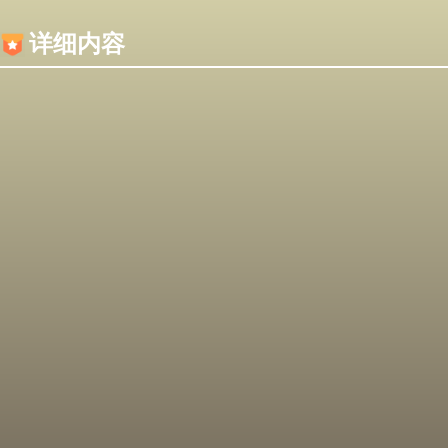
内容加载失败，可能是你的浏览器屏蔽了JS脚本！
详细内容