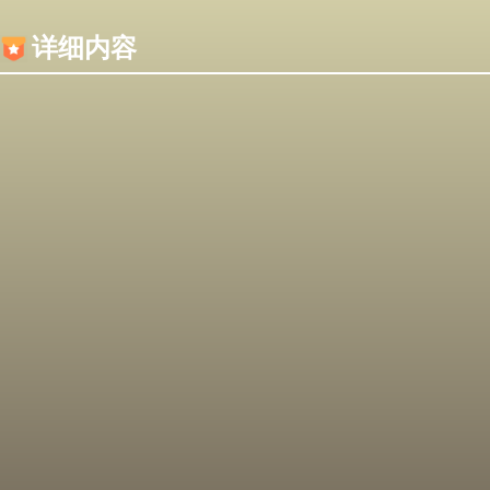
内容加载失败，可能是你的浏览器屏蔽了JS脚本！
详细内容