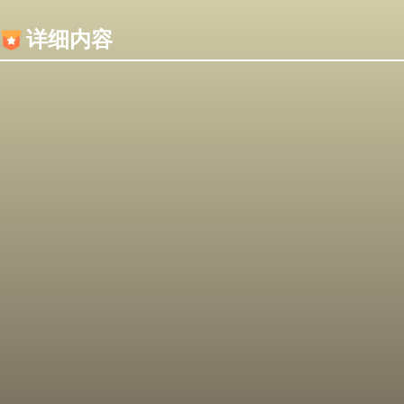
内容加载失败，可能是你的浏览器屏蔽了JS脚本！
详细内容