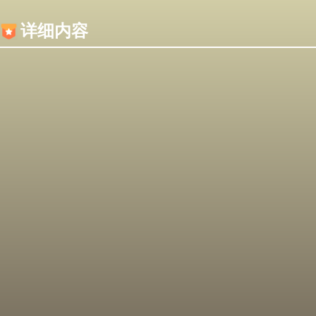
内容加载失败，可能是你的浏览器屏蔽了JS脚本！
详细内容