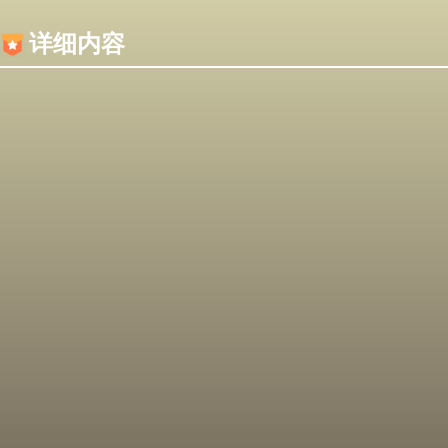
内容加载失败，可能是你的浏览器屏蔽了JS脚本！
详细内容