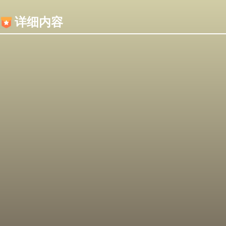
内容加载失败，可能是你的浏览器屏蔽了JS脚本！
详细内容