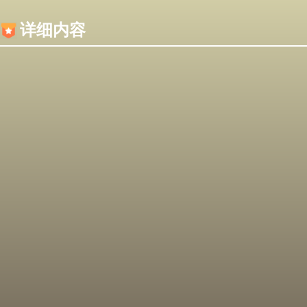
内容加载失败，可能是你的浏览器屏蔽了JS脚本！
详细内容