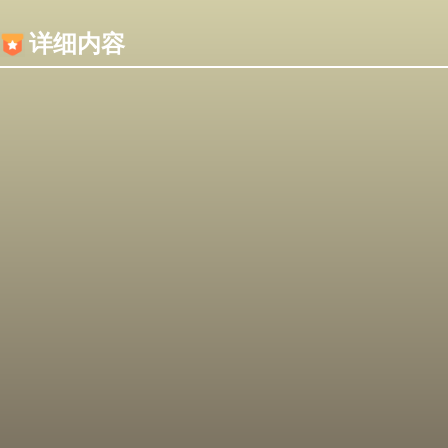
内容加载失败，可能是你的浏览器屏蔽了JS脚本！
详细内容