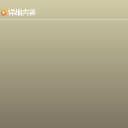
内容加载失败，可能是你的浏览器屏蔽了JS脚本！
详细内容