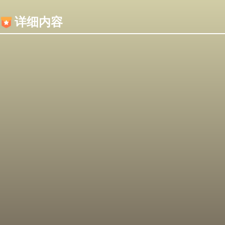
内容加载失败，可能是你的浏览器屏蔽了JS脚本！
详细内容