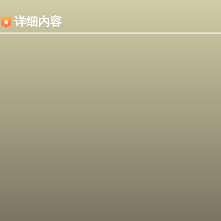
内容加载失败，可能是你的浏览器屏蔽了JS脚本！
详细内容