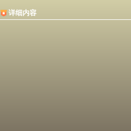
内容加载失败，可能是你的浏览器屏蔽了JS脚本！
详细内容