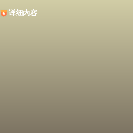
内容加载失败，可能是你的浏览器屏蔽了JS脚本！
详细内容