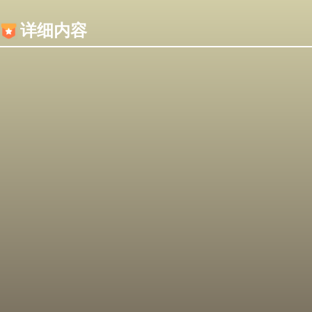
内容加载失败，可能是你的浏览器屏蔽了JS脚本！
详细内容