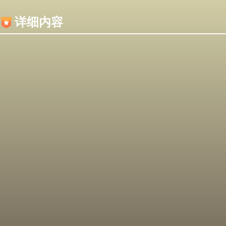
内容加载失败，可能是你的浏览器屏蔽了JS脚本！
详细内容