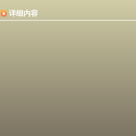
内容加载失败，可能是你的浏览器屏蔽了JS脚本！
详细内容