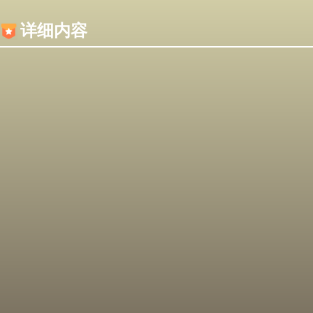
内容加载失败，可能是你的浏览器屏蔽了JS脚本！
详细内容