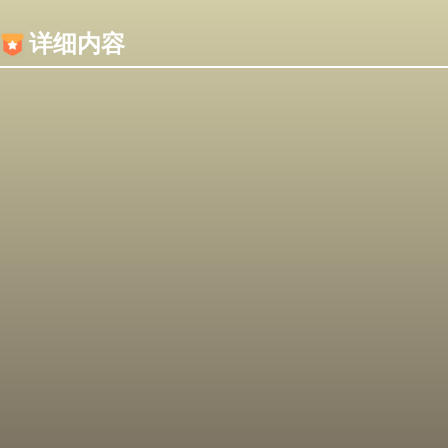
内容加载失败，可能是你的浏览器屏蔽了JS脚本！
详细内容