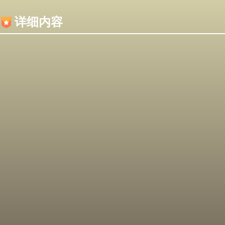
内容加载失败，可能是你的浏览器屏蔽了JS脚本！
详细内容