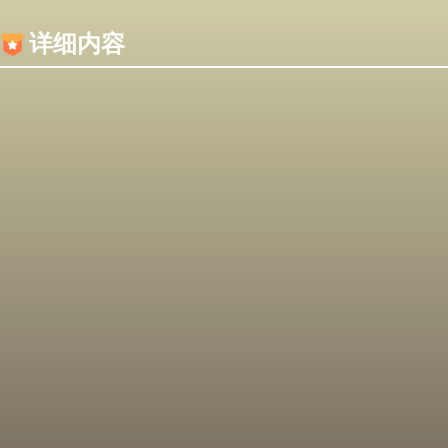
内容加载失败，可能是你的浏览器屏蔽了JS脚本！
详细内容